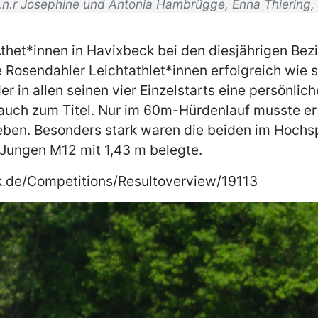
l.n.r Josephine und Antonia Hambrügge, Enna Thiering,
het*innen in Havixbeck bei den diesjährigen Bezi
e Rosendahler Leichtathlet*innen erfolgreich wie
r in allen seinen vier Einzelstarts eine persönlich
auch zum Titel. Nur im 60m-Hürdenlauf musste er 
en. Besonders stark waren die beiden im Hochspr
Jungen M12 mit 1,43 m belegte.
tik.de/Competitions/Resultoverview/19113