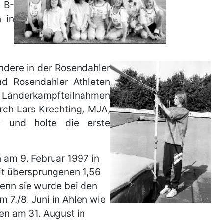
 B-
 in
ndere in der Rosendahler
nd Rosendahler Athleten
d Länderkampfteilnahmen
rch Lars Krechting, MJA,
3 und holte die erste
 am 9. Februar 1997 in
mit übersprungenen 1,56
denn sie wurde bei den
7./8. Juni in Ahlen wie
en am 31. August in