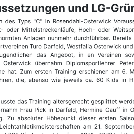
ussetzungen und LG-Grü
 des Typs "C" in Rosendahl-Osterwick Vorauss
t- oder Mittelstreckenläufe, Hoch- oder Weitsp
normten Anlagen nunmehr durchführbar. Bereits 
ortvereinen Turo Darfeld, Westfalia Osterwick un
gendlichen das Angebot, in en Vereinen sowoh
ia Osterwick übernahm Diplomsportlehrer P
ne hat. Zum ersten Training erschienen am 6. M
n, die, ebenso wie jeweils ca. 60 Kids in Hol
sste das Training altersgerecht gesplittet werde
ernahm Frau Pick in Darfeld, Hermine Gauff in 
g. Zu absoluter Höhepunkt dieser ersten Sais
Leichtathletikmeisterschaften am 21. Septembe