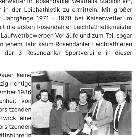
serwetter im Rosendahler Westfalia Stadion ein,
in der Leichathletik zu ermitteln. Mit großer
r Jahrgänge 1971 - 1978 bei Kaiserwetter im
it die ersten Rosendahler Leichtathletikmeister
n Laufwettbewerben Vorläufe und zum Teil sogar
in jenem Jahr kaum Rosendahler Leichtathleten
er der 3 Rosendahler Sportvereine in dieser
auer keine
ig richtige
zember 1986
enheit von
orsitzenden
twick eine
orsitzenden
ftsführerin