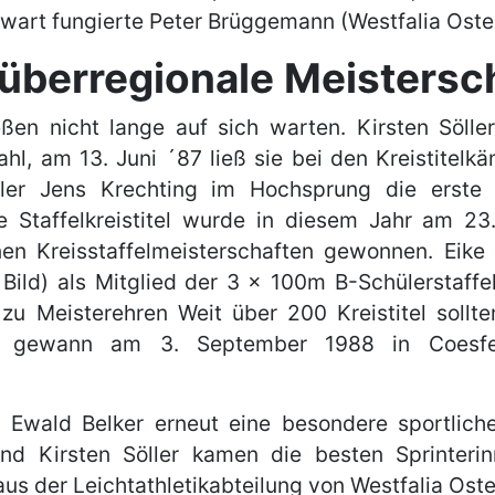
wart fungierte Peter Brüggemann (Westfalia Oste
 überregionale Meistersc
ßen nicht lange auf sich warten. Kirsten Söller
hl, am 13. Juni ´87 ließ sie bei den Kreistitelk
er Jens Krechting im Hochsprung die erste
e Staffelkreistitel wurde in diesem Jahr am 23
n Kreisstaffelmeisterschaften gewonnen. Eike 
Bild) als Mitglied der 3 x 100m B-Schülerstaffe
zu Meisterehren Weit über 200 Kreistitel sollte
aft gewann am 3. September 1988 in Coesfe
r Ewald Belker erneut eine besondere sportlich
nd Kirsten Söller kamen die besten Sprinteri
us der Leichtathletikabteilung von Westfalia Oste