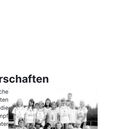
erschaften
che
ten
 die
ampf
ter