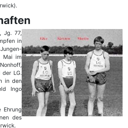
rwick).
haften
, Jg. 77,
ämpfen in
 Jungen-
. Mai im
Nonhoff,
l der LG.
n in den
ld Ingo
e Ehrung
nnen des
rwick.