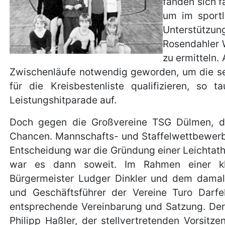
fanden sich f
um im sportl
Unterstützun
Rosendahler W
zu ermitteln.
Zwischenläufe notwendig geworden, um die sec
für die Kreisbestenliste qualifizieren, so
Leistungshitparade auf.
Doch gegen die Großvereine TSG Dülmen, de
Chancen. Mannschafts- und Staffelwettbewerbe
Entscheidung war die Gründung einer Leichtat
war es dann soweit. Im Rahmen einer kle
Bürgermeister Ludger Dinkler und dem damal
und Geschäftsführer der Vereine Turo Darfe
entsprechende Vereinbarung und Satzung. Der
Philipp Haßler, der stellvertretenden Vorsitz