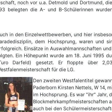
chaft, noch vor u.a. Detmold und Dortmund, die
993 belegten die A- und B-Schülerinnen wurden
uch in den Einzelwettbewerben, und hier insbeso
aradedisziplin, dem Hochsprung, waren und si
rfolgreich. Einsätze in Auswahlmannschaften un
olgten. Ein Höhepunkt wurde am 18. Juni 1995 du
Turo Darfeld) gesetzt. Er floppte über 2,0
estfalenmeisterschaft für die LG.
Den zweiten Westfalentitel gewann
Paderborn Kirsten Nettels, W 14, 
im Hochsprung. Es war "ihr" Jahr, 
Blockmehrkampfmeisterschaften am 
auch bei den Schülermeisterschaft