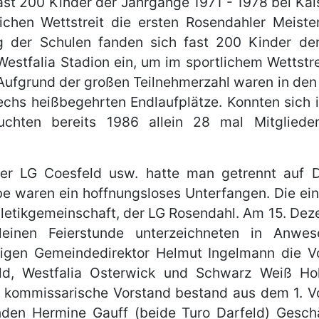
ast 200 Kinder der Jahrgänge 1971 - 1978 bei Kai
ichen Wettstreit die ersten Rosendahler Meister 
g der Schulen fanden sich fast 200 Kinder de
estfalia Stadion ein, um im sportlichem Wettstre
 Aufgrund der großen Teilnehmerzahl waren in de
hs heißbegehrten Endlaufplätze. Konnten sich 
 tauchten bereits 1986 allein 28 mal Mitglied
r LG Coesfeld usw. hatte man getrennt auf D
 waren ein hoffnungsloses Unterfangen. Die einz
hletikgemeinschaft, der LG Rosendahl. Am 15. De
inen Feierstunde unterzeichneten in Anwes
igen Gemeindedirektor Helmut Ingelmann die V
ld, Westfalia Osterwick und Schwarz Weiß Hol
 kommissarische Vorstand bestand aus dem 1. V
enden Hermine Gauff (beide Turo Darfeld) Geschä