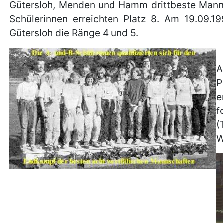
Gütersloh, Menden und Hamm drittbeste Manns
Schülerinnen erreichten Platz 8. Am 19.09.1
Gütersloh die Ränge 4 und 5.
A
P
e
f
(
W