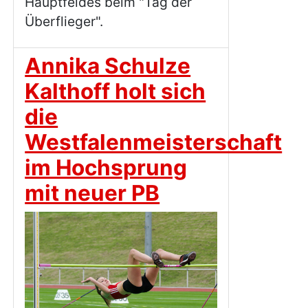
Hauptfeldes beim "Tag der
Überflieger".
Annika Schulze
Kalthoff holt sich
die
Westfalenmeisterschaft
im Hochsprung
mit neuer PB