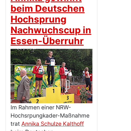
beim Deutschen
Hochsprung
Nachwuchscup in
Essen-Überruhr
Im Rahmen einer NRW-
Hochsrpungkader-Maßnahme
trat
Annika Schulze Kalthoff