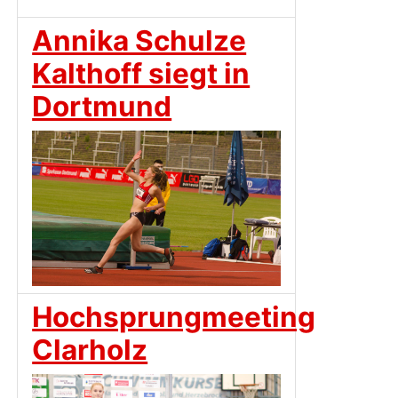
Annika Schulze
Kalthoff siegt in
Dortmund
Hochsprungmeeting
Clarholz